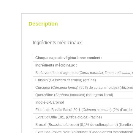
Description
Ingrédients médicinaux
Chaque capsule végétarienne contient :
Ingrédients médicinaux :
Bioflavonoïdes d’agrumes (
Citrus paradisi, limon, reticulata, 
Chrysin (
Passiflora caerulea
) (graine)
Curcuma (
Curcuma longa
) (95% de curcuminoïdes) (rhizom
Quercétine (
Sophora japonica
) (bourgeon floral)
Indole-3-Carbinol
Extrait de Basilic Sacré 20:1 (
Ocimum sanctum
) (2% d’acide 
Extrait d’Ortie 10:1 (
Urtica dioica
) (racine)
Brocoli (
Brassica oleracea
) (0,1% de sulforaphane) (florette e
Extrait de Poivre Noir BioPerine
(
Piper nigrum
) (standardisé
®