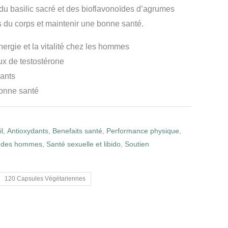
du basilic sacré et des bioflavonoïdes d’agrumes
es du corps et maintenir une bonne santé.
énergie et la vitalité chez les hommes
ux de testostérone
ants
bonne santé
l
,
Antioxydants
,
Benefaits santé
,
Performance physique
,
 des hommes
,
Santé sexuelle et libido
,
Soutien
120 Capsules Végétariennes