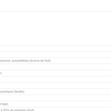
sinensis, aurantiifolia
) (écorce de fruit)
e)
ursolique) (feuille)
t tige)
 à 95% de pipérine) (fruit)