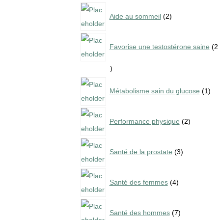
d
o
0
2
Aide au sommeil
2
u
d
p
p
c
u
r
r
t
Favorise une testostérone saine
2
c
o
o
s
t
d
d
2
s
u
u
p
1
c
Métabolisme sain du glucose
1
c
r
p
t
t
o
r
2
s
s
Performance physique
2
d
o
p
u
d
r
3
c
Santé de la prostate
3
u
o
p
t
c
d
r
4
s
t
Santé des femmes
4
u
o
p
c
d
r
7
t
Santé des hommes
7
u
o
p