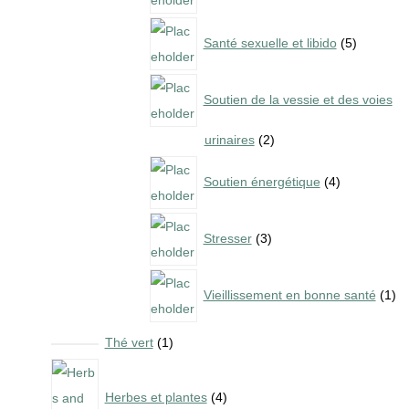
s
c
d
r
5
t
Santé sexuelle et libido
5
u
o
p
s
c
d
r
t
Soutien de la vessie et des voies
u
o
s
c
d
2
urinaires
2
t
u
p
4
s
Soutien énergétique
4
c
r
p
t
o
r
3
s
Stresser
3
d
o
p
u
d
r
1
c
Vieillissement en bonne santé
1
u
o
p
t
c
d
r
1
Thé vert
1
s
t
u
o
p
4
s
c
d
r
p
Herbes et plantes
4
t