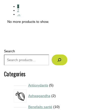
1
2
→
No more products to show.
Search
Categories
5
Antioxydants
5
p
2
Ashwagandha
2
r
p
o
r
1
Benefaits santé
10